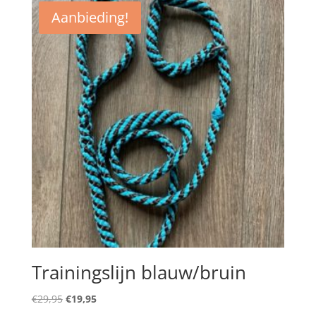
Aanbieding!
Trainingslijn blauw/bruin
Oorspronkelijke
Huidige
€
29,95
€
19,95
prijs
prijs