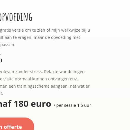
 opvoeding
ratis versie om te zien of mijn werkwijze bij u
lt aan te vragen, maar de opvoeding met
 passen.
g
enleven zonder stress. Relaxte wandelingen
De visite normaal kunnen ontvangen enz.
samen een trainingsschema aangaan, net wat er
t.
naf 180 euro
/ per sessie 1.5 uur
n offerte