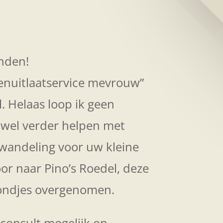
onden!
denuitlaatservice mevrouw”
. Helaas loop ik geen
 wel verder helpen met
lwandeling voor uw kleine
oor naar Pino’s Roedel, deze
 hondjes overgenomen.
onsult mogelijk op