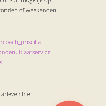
avonden of weekenden.
oach_priscilla
ndenuitlaatservice
s
tarieven hier