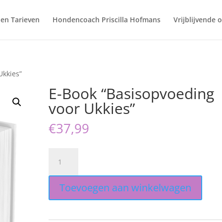
en Tarieven
Hondencoach Priscilla Hofmans
Vrijblijvende o
Ukkies”
E-Book “Basisopvoeding
voor Ukkies”
€
37,99
E-
Book
"Basisopvoeding
Toevoegen aan winkelwagen
voor
Ukkies"
aantal